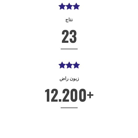
نتاج
23
زبون راض
12.200
+