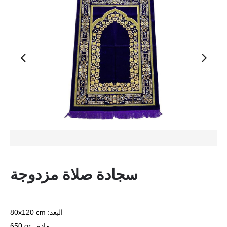
سجادة صلاة مزدوجة
80x120 cm :البعد
650 gr :مادة